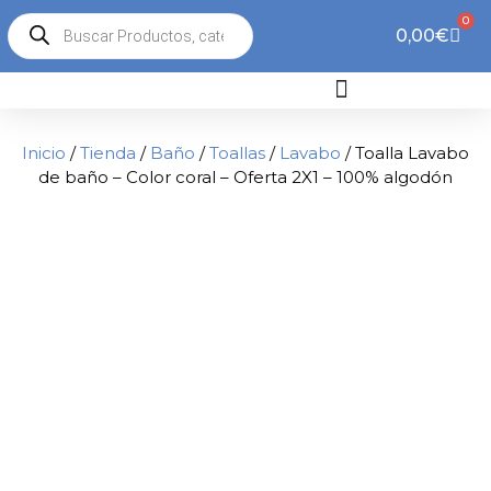
0
0,00
€
Inicio
/
Tienda
/
Baño
/
Toallas
/
Lavabo
/ Toalla Lavabo
de baño – Color coral – Oferta 2X1 – 100% algodón
2x1