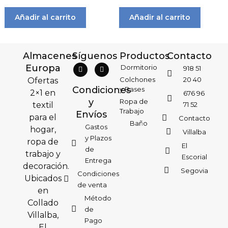
Añadir al carrito
Añadir al carrito
Almacenes
Síguenos
Productos
Contacto
Europa
Dormitorio
918 51
Colchones
20 40
Ofertas
Condiciones
y Bases
2×1 en
676 96
y
Ropa de
textil
71 52
Trabajo
Envíos
para el
Contacto
Baño
Gastos
hogar,
Villalba
y Plazos
ropa de
El
de
trabajo y
Escorial
Entrega
decoración.
Segovia
Condiciones
Ubicados
de venta
en
Método
Collado
de
Villalba,
Pago
El