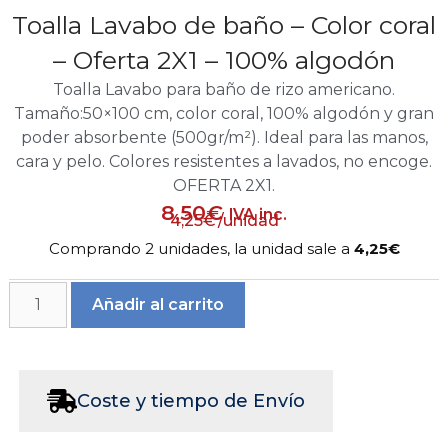
Toalla Lavabo de baño – Color coral
– Oferta 2X1 – 100% algodón
Toalla Lavabo para baño de rizo americano.
Tamaño:50×100 cm, color coral, 100% algodón y gran
poder absorbente (500gr/m²). Ideal para las manos,
cara y pelo. Colores resistentes a lavados, no encoge.
OFERTA 2X1.
8,50
€
IVA inc.
4,25
€
/unidad
Comprando 2 unidades, la unidad sale a
4,25€
Añadir al carrito
Coste y tiempo de Envío