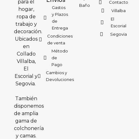
Envíos
para el
Contacto
Baño
Gastos
hogar,
Villalba
y Plazos
ropa de
El
de
trabajo y
Escorial
Entrega
decoración.
Segovia
Condiciones
Ubicados
de venta
en
Método
Collado
de
Villalba,
Pago
El
Cambios y
Escorial y
Devoluciones
Segovia.
También
disponemos
de amplia
gama de
colchonería
y camas.