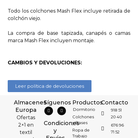
Todo los colchones Mash Flex incluye retirada de
colchón viejo.
La compra de base tapizada, canapés o camas
marca Mash Flex incluyen montaje.
CAMBIOS Y DEVOLUCIONES:
Leer política de devoluciones
Almacenes
Síguenos
Productos
Contacto
Europa
Dormitorio
918 51
Colchones
20 40
Ofertas
Condiciones
y Bases
2×1 en
676 96
y
Ropa de
textil
71 52
Trabajo