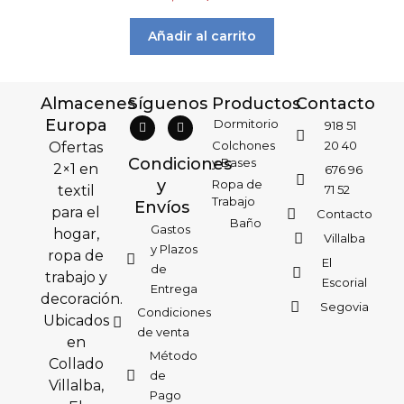
Añadir al carrito
Almacenes
Síguenos
Productos
Contacto
Europa
Dormitorio
918 51
Colchones
20 40
Ofertas
Condiciones
y Bases
2×1 en
676 96
y
Ropa de
textil
71 52
Trabajo
Envíos
para el
Contacto
Baño
Gastos
hogar,
Villalba
y Plazos
ropa de
El
de
trabajo y
Escorial
Entrega
decoración.
Segovia
Condiciones
Ubicados
de venta
en
Método
Collado
de
Villalba,
Pago