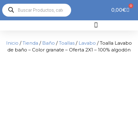
0
0,00
€
Inicio
/
Tienda
/
Baño
/
Toallas
/
Lavabo
/ Toalla Lavabo
de baño – Color granate – Oferta 2X1 – 100% algodón
2x1