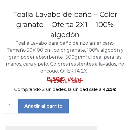
Toalla Lavabo de baño – Color
granate – Oferta 2X1 – 100%
algodón
Toalla Lavabo para baño de rizo americano.
Tamaño:50×100 cm, color granate, 100% algodón y
gran poder absorbente (500gr/m²). Ideal para las
manos, cara y pelo. Colores resistentes a lavados, no
encoge. OFERTA 2X1.
8,50
€
IVA inc.
4,25
€
/unidad
Comprando 2 unidades, la unidad sale a
4,25€
Añadir al carrito