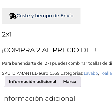
Lavabo
de
baño
Coste y tiempo de Envío
-
Color
2x1
piedra
-
Oferta
¡COMPRA 2 AL PRECIO DE 1!
2X1
-
100%
Para beneficiarte del 2×1 puedes combinar toallas de 
algodón
SKU:
DIAMANTEL-euro10559
Categorías:
Lavabo
,
Toalla
cantidad
Información adicional
Marca
Información adicional