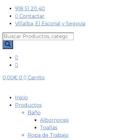
Saltar
918 51 20 40
al
Contactar
contenido
Villalba, El Escorial y Segovia
Búsqueda
de
productos
0,00
€
0
Carrito
Inicio
Productos
Baño
Albornoces
Toallas
Ropa de Trabajo