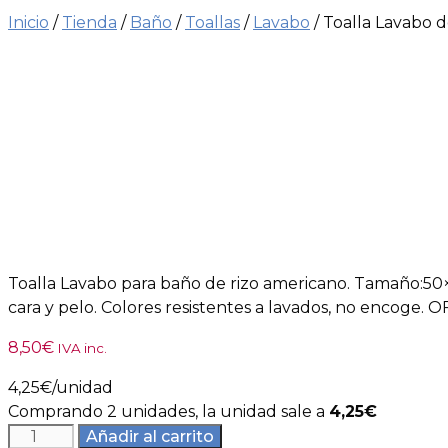
Inicio
/
Tienda
/
Baño
/
Toallas
/
Lavabo
/ Toalla Lavabo d
2x1
Toalla Lavabo para baño de rizo americano. Tamaño:50×
cara y pelo. Colores resistentes a lavados, no encoge. 
8,50
€
IVA inc.
4,25
€
/unidad
Comprando 2 unidades, la unidad sale a
4,25€
Toalla
Añadir al carrito