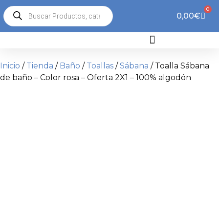
0
0,00
€
Inicio
/
Tienda
/
Baño
/
Toallas
/
Sábana
/ Toalla Sábana
de baño – Color rosa – Oferta 2X1 – 100% algodón
2x1