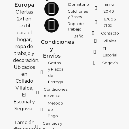
Europa
Dormitorio
918 51
Colchones
20 40
Ofertas
y Bases
2×1 en
676 96
Ropa de
textil
71 52
Trabajo
para el
Contacto
Baño
hogar,
Villalba
Condiciones
ropa de
y
El
trabajo y
Envíos
Escorial
decoración.
Gastos
Segovia
Ubicados
y Plazos
en
de
Collado
Entrega
Villalba,
Condiciones
El
de venta
Escorial y
Método
Segovia.
de
Pago
También
Cambios y