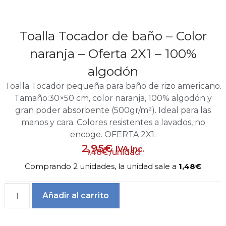
Toalla Tocador de baño – Color
naranja – Oferta 2X1 – 100%
algodón
Toalla Tocador pequeña para baño de rizo americano.
Tamaño:30×50 cm, color naranja, 100% algodón y
gran poder absorbente (500gr/m²). Ideal para las
manos y cara. Colores resistentes a lavados, no
encoge. OFERTA 2X1.
2,95
€
IVA inc.
1,48
€
/unidad
Comprando 2 unidades, la unidad sale a
1,48€
Añadir al carrito