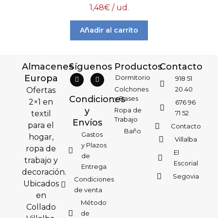
1,48
€
/ ud.
Añadir al carrito
Almacenes
Síguenos
Productos
Contacto
Europa
Dormitorio
918 51
Colchones
20 40
Ofertas
Condiciones
y Bases
2×1 en
676 96
y
Ropa de
textil
71 52
Trabajo
Envíos
para el
Contacto
Baño
Gastos
hogar,
Villalba
y Plazos
ropa de
El
de
trabajo y
Escorial
Entrega
decoración.
Segovia
Condiciones
Ubicados
de venta
en
Método
Collado
de