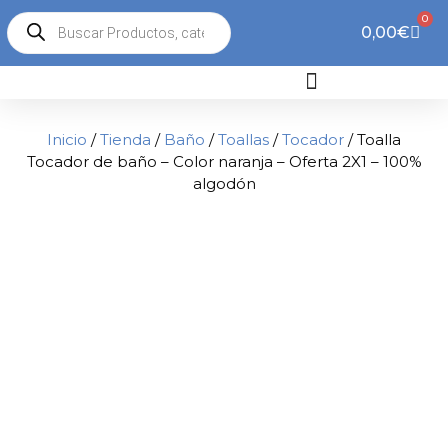
0
0,00
€
Inicio
/
Tienda
/
Baño
/
Toallas
/
Tocador
/ Toalla
Tocador de baño – Color naranja – Oferta 2X1 – 100%
algodón
2x1