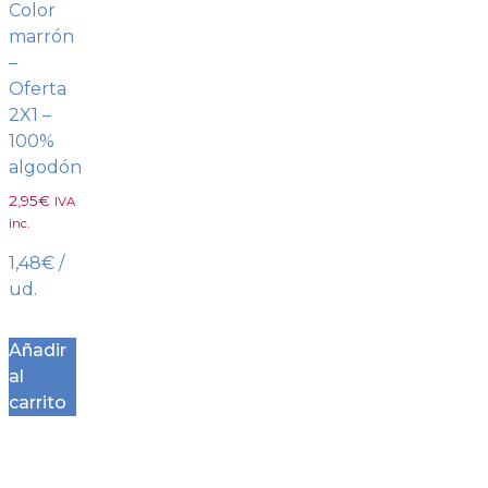
Color
marrón
–
Oferta
2X1 –
100%
algodón
2,95
€
IVA
inc.
1,48
€
/
ud.
Añadir
al
carrito