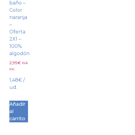
baño –
Color
naranja
–
Oferta
2X1 –
100%
algodón
2,95
€
IVA
inc.
1,48
€
/
ud.
Añadir
al
carrito