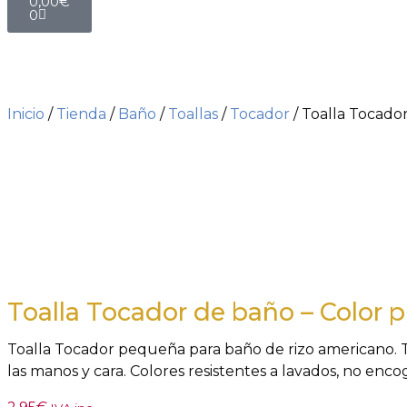
0,00
€
0
Inicio
/
Tienda
/
Baño
/
Toallas
/
Tocador
/ Toalla Tocado
2x1
Toalla Tocador de baño – Color p
Toalla Tocador pequeña para baño de rizo americano. 
las manos y cara. Colores resistentes a lavados, no enc