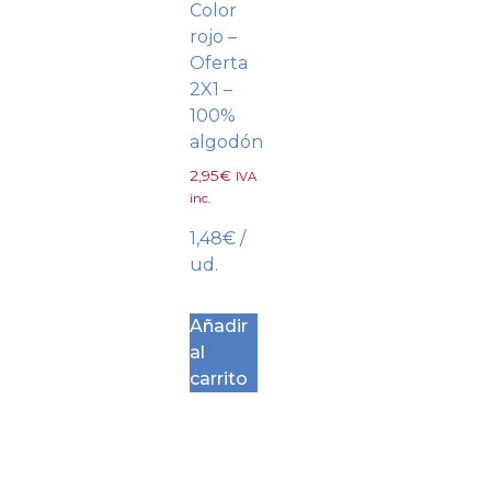
Color
rojo –
Oferta
2X1 –
100%
algodón
2,95
€
IVA
inc.
1,48
€
/
ud.
Añadir
al
carrito