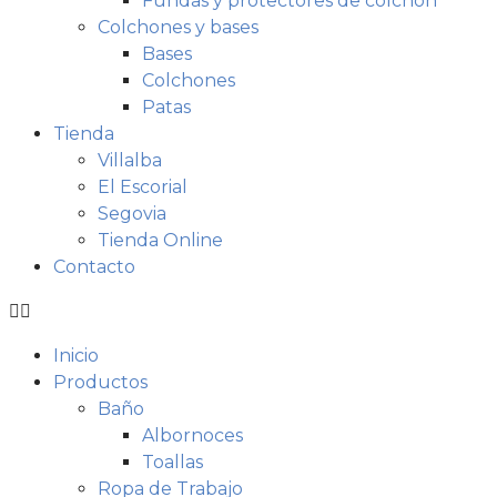
Fundas y protectores de colchón
Colchones y bases
Bases
Colchones
Patas
Tienda
Villalba
El Escorial
Segovia
Tienda Online
Contacto
Inicio
Productos
Baño
Albornoces
Toallas
Ropa de Trabajo