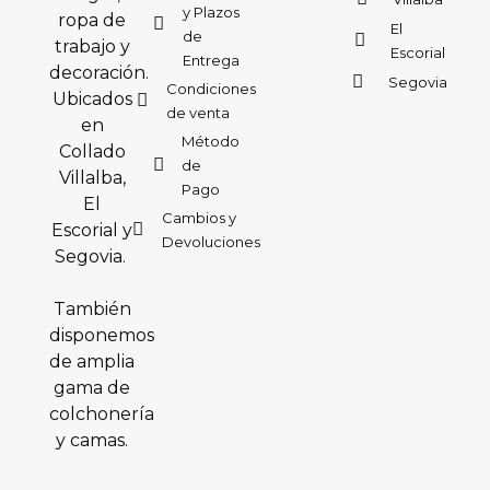
y Plazos
ropa de
El
de
trabajo y
Escorial
Entrega
decoración.
Segovia
Condiciones
Ubicados
de venta
en
Método
Collado
de
Villalba,
Pago
El
Cambios y
Escorial y
Devoluciones
Segovia.
También
disponemos
de amplia
gama de
colchonería
y camas.