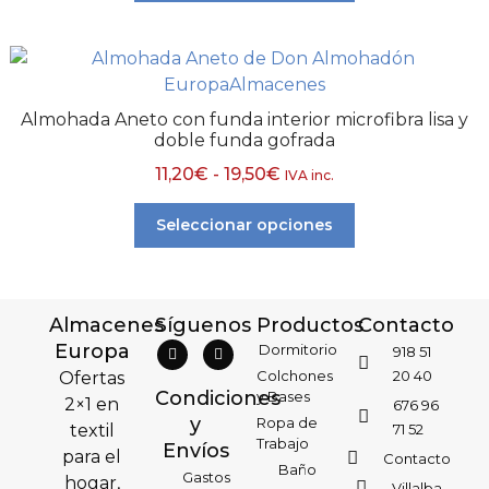
Almohada Aneto con funda interior microfibra lisa y
doble funda gofrada
11,20
€
-
19,50
€
IVA inc.
Seleccionar opciones
Almacenes
Síguenos
Productos
Contacto
Europa
Dormitorio
918 51
Colchones
20 40
Ofertas
Condiciones
y Bases
2×1 en
676 96
y
Ropa de
textil
71 52
Trabajo
Envíos
para el
Contacto
Baño
Gastos
hogar,
Villalba