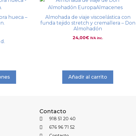
ibra hueca –
Almohada de viaje viscoelástica con
n.
funda tejido stretch y cremallera – Don
Almohadón
24,00
€
IVA inc.
ud.
ones
Añadir al carrito
Contacto
918 51 20 40
676 96 71 52
Contacto