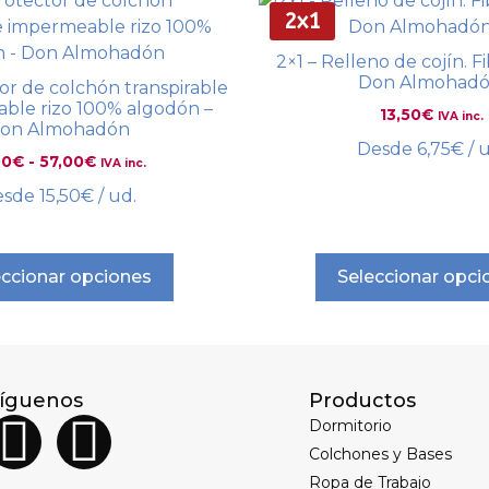
2x1
2×1 – Relleno de cojín. F
Don Almohadó
tor de colchón transpirable
ble rizo 100% algodón –
13,50
€
IVA inc.
on Almohadón
Desde
6,75
€
/ 
00
€
-
57,00
€
IVA inc.
esde
15,50
€
/ ud.
eccionar opciones
Seleccionar opci
íguenos
Productos
Dormitorio
Colchones y Bases
Ropa de Trabajo