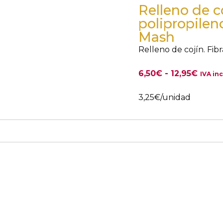
Relleno de c
polipropileno
Mash
Relleno de cojín. Fib
6,50
€
-
12,95
€
IVA inc
3,25
€
/unidad