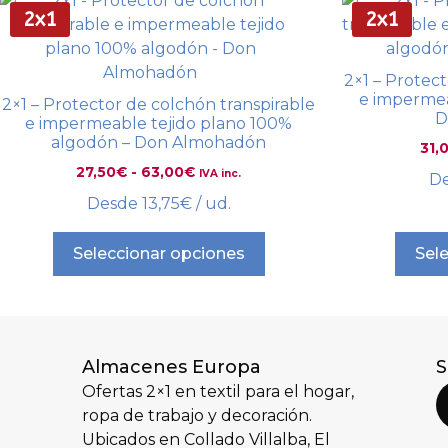
2x1
2x1
2×1 – Protec
e impermea
2×1 – Protector de colchón transpirable
D
e impermeable tejido plano 100%
algodón – Don Almohadón
31,
27,50
€
-
63,00
€
IVA inc.
D
Desde
13,75
€
/ ud.
Seleccionar opciones
Sel
Almacenes Europa
S
Ofertas 2×1 en textil para el hogar,
ropa de trabajo y decoración.
Ubicados en Collado Villalba, El