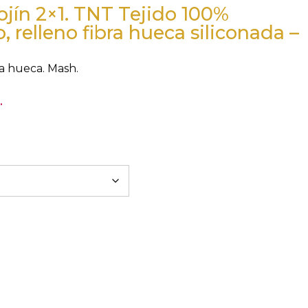
ojín 2×1. TNT Tejido 100%
, relleno fibra hueca siliconada –
ra hueca. Mash.
.