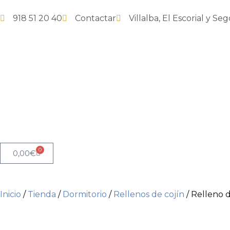
918 51 20 40
Contactar
Villalba, El Escorial y Seg
0
0,00
€
Inicio
/
Tienda
/
Dormitorio
/
Rellenos de cojín
/ Relleno d