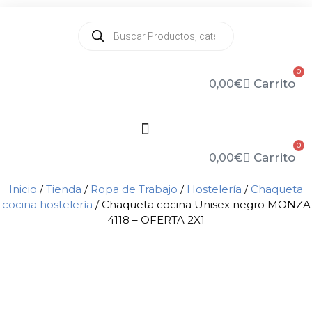
Saltar
918 51 20 40
Contactar
Villalba, El Escorial y Segovia
al
Búsqueda
de
contenido
productos
0
Carrito
0,00
€
0
Carrito
0,00
€
Inicio
/
Tienda
/
Ropa de Trabajo
/
Hostelería
/
Chaqueta
cocina hostelería
/ Chaqueta cocina Unisex negro MONZA
4118 – OFERTA 2X1
2x1