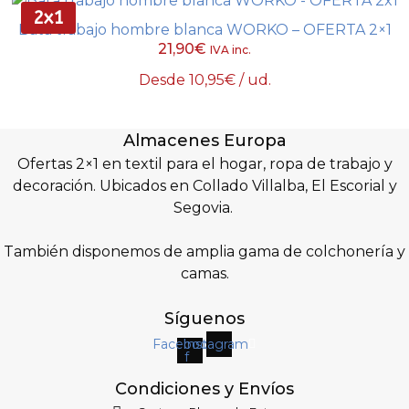
variantes.
2x1
producto
Bata trabajo hombre blanca WORKO – OFERTA 2×1
Las
21,90
€
IVA inc.
opciones
se
Desde
10,95
€
/ ud.
pueden
Este
Seleccionar opciones
elegir
producto
Almacenes Europa
en
tiene
Ofertas 2×1 en textil para el hogar, ropa de trabajo y
la
múltiples
decoración. Ubicados en Collado Villalba, El Escorial y
página
variantes.
Segovia.
de
Las
producto
opciones
También disponemos de amplia gama de colchonería y
se
camas.
pueden
elegir
Síguenos
en
la
Facebook-
Instagram
f
página
de
Condiciones y Envíos
producto