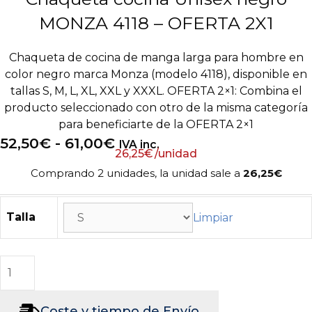
MONZA 4118 – OFERTA 2X1
Chaqueta de cocina de manga larga para hombre en
color negro marca Monza (modelo 4118), disponible en
tallas S, M, L, XL, XXL y XXXL. OFERTA 2×1: Combina el
producto seleccionado con otro de la misma categoría
para beneficiarte de la OFERTA 2×1
Rango
52,50
€
-
61,00
€
IVA inc.
26,25
€
/unidad
de
Comprando 2 unidades, la unidad sale a
26,25€
precios:
desde
Talla
Limpiar
52,50€
hasta
61,00€
Añadir al carrito
Chaqueta
cocina
Coste y tiempo de Envío