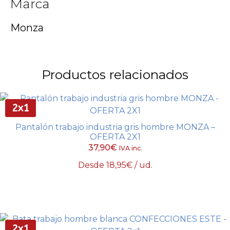
Marca
Monza
Productos relacionados
2x1
Pantalón trabajo industria gris hombre MONZA –
OFERTA 2X1
37,90
€
IVA inc.
Desde
18,95
€
/ ud.
Este
Seleccionar opciones
producto
tiene
múltiples
variantes.
2x1