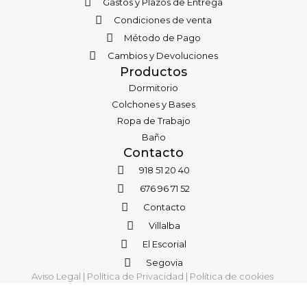
Gastos y Plazos de Entrega
Condiciones de venta
Método de Pago
Cambios y Devoluciones
Productos
Dormitorio
Colchones y Bases
Ropa de Trabajo
Baño
Contacto
918 51 20 40
676 96 71 52
Contacto
Villalba
El Escorial
Segovia
Aviso Legal
|
Política de Privacidad
|
Política de cookies