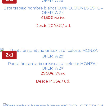
Las
Bata trabajo hombre blanca CONFECCIONES ESTE –
opciones
OFERTA 2×1
se
41,50
€
IVA inc.
pueden
Desde
20,75
€
/ ud.
elegir
Este
en
Seleccionar opciones
producto
la
tiene
página
múltiples
de
variantes.
2x1
producto
Las
Pantalón sanitario unisex azul celeste MONZA –
opciones
OFERTA 2×1
se
29,50
€
IVA inc.
pueden
Desde
14,75
€
/ ud.
elegir
Este
en
Seleccionar opciones
producto
la
tiene
página
múltiples
de