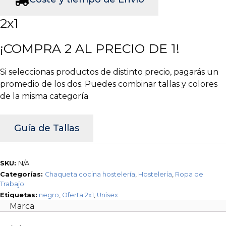
Unisex
negro
2x1
MONZA
4118
¡COMPRA 2 AL PRECIO DE 1!
-
OFERTA
Si seleccionas productos de distinto precio, pagarás un
2X1
promedio de los dos. Puedes combinar tallas y colores
cantidad
de la misma categoría
Guía de Tallas
SKU:
N/A
Categorías:
Chaqueta cocina hostelería
,
Hostelería
,
Ropa de
Trabajo
Etiquetas:
negro
,
Oferta 2x1
,
Unisex
Marca