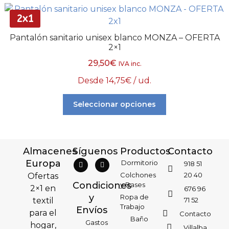
2x1
Pantalón sanitario unisex blanco MONZA – OFERTA
2×1
29,50
€
IVA inc.
Desde
14,75
€
/ ud.
Seleccionar opciones
Almacenes
Síguenos
Productos
Contacto
Europa
Dormitorio
918 51
Colchones
20 40
Ofertas
Condiciones
y Bases
2×1 en
676 96
y
Ropa de
textil
71 52
Trabajo
Envíos
para el
Contacto
Baño
Gastos
hogar,
Villalba