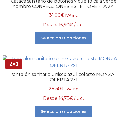
Casaca sanitario de botones y cuello caja verde
hombre CONFECCIONES ESTE – OFERTA 2×1
31,00
€
IVA inc.
Desde
15,50
€
/ ud.
Seleccionar opciones
2x1
Pantalón sanitario unisex azul celeste MONZA –
OFERTA 2×1
29,50
€
IVA inc.
Desde
14,75
€
/ ud.
Seleccionar opciones