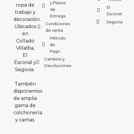
y Plazos
ropa de
El
de
trabajo y
Escorial
Entrega
decoración.
Segovia
Condiciones
Ubicados
de venta
en
Método
Collado
de
Villalba,
Pago
El
Cambios y
Escorial y
Devoluciones
Segovia.
También
disponemos
de amplia
gama de
colchonería
y camas.