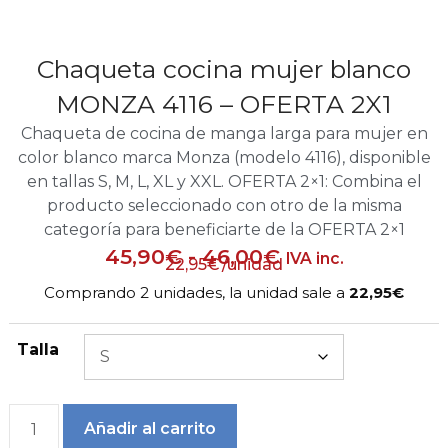
Chaqueta cocina mujer blanco
MONZA 4116 – OFERTA 2X1
Chaqueta de cocina de manga larga para mujer en
color blanco marca Monza (modelo 4116), disponible
en tallas S, M, L, XL y XXL. OFERTA 2×1: Combina el
producto seleccionado con otro de la misma
categoría para beneficiarte de la OFERTA 2×1
45,90
€
-
46,00
€
IVA inc.
22,95
€
/unidad
Comprando 2 unidades, la unidad sale a
22,95€
Talla
Añadir al carrito