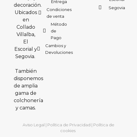
Entrega
decoración.
Segovia
Condiciones
Ubicados
de venta
en
Método
Collado
de
Villalba,
Pago
El
Cambios y
Escorial y
Devoluciones
Segovia.
También
disponemos
de amplia
gama de
colchonería
y camas.
Aviso Legal
|
Política de Privacidad
|
Política de
cookies