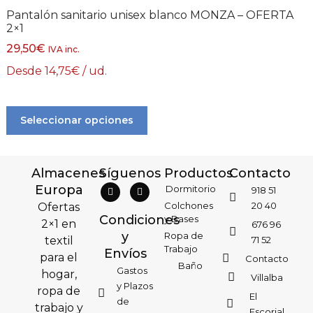
Pantalón sanitario unisex blanco MONZA – OFERTA
2×1
29,50
€
IVA inc.
Desde
14,75
€
/ ud.
Seleccionar opciones
Almacenes
Síguenos
Productos
Contacto
Europa
Dormitorio
918 51
Colchones
20 40
Ofertas
Condiciones
y Bases
2×1 en
676 96
y
Ropa de
textil
71 52
Trabajo
Envíos
para el
Contacto
Baño
Gastos
hogar,
Villalba
y Plazos
ropa de
El
de
trabajo y
Escorial