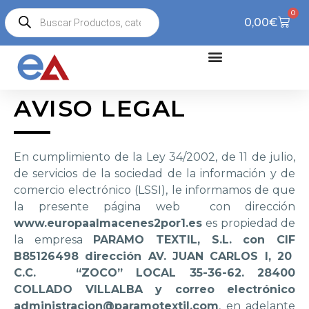
0
0,00
€
AVISO LEGAL
En cumplimiento de la Ley 34/2002, de 11 de julio,
de servicios de la sociedad de la información y de
comercio electrónico (LSSI), le informamos de que
la presente página web con dirección
www.europaalmacenes2por1.es
es propiedad de
la empresa
PARAMO TEXTIL, S.L. con CIF
B85126498 dirección AV. JUAN CARLOS I, 20
C.C. “ZOCO” LOCAL 35-36-62. 28400
COLLADO VILLALBA y correo electrónico
administracion@paramotextil.com
, en adelante