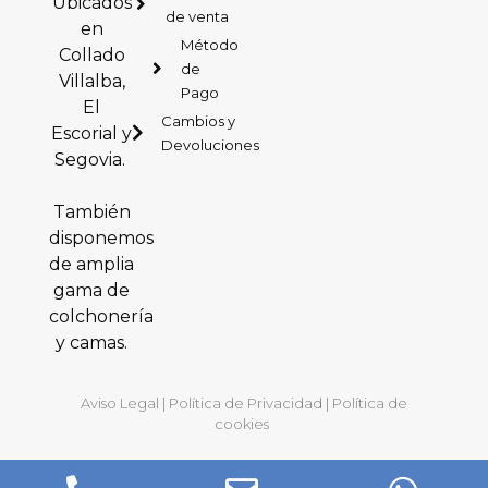
Ubicados
de venta
en
Método
Collado
de
Villalba,
Pago
El
Cambios y
Escorial y
Devoluciones
Segovia.
También
disponemos
de amplia
gama de
colchonería
y camas.
Aviso Legal
|
Política de Privacidad
|
Política de
cookies
Artículo añadido al carrito.
Finalizar Compra