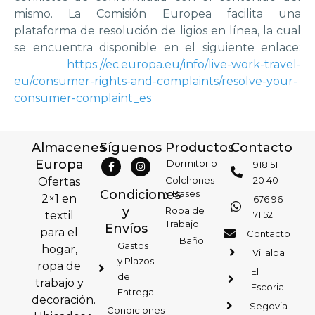
mismo. La Comisión Europea facilita una
plataforma de resolución de ligios en línea, la cual
se encuentra disponible en el siguiente enlace:
https://ec.europa.eu/info/live-work-travel-
eu/consumer-rights-and-complaints/resolve-your-
consumer-complaint_es
Almacenes
Síguenos
Productos
Contacto
Europa
Dormitorio
918 51
Colchones
20 40
Ofertas
Condiciones
y Bases
2×1 en
676 96
y
Ropa de
textil
71 52
Trabajo
Envíos
para el
Contacto
Baño
Gastos
hogar,
Villalba
y Plazos
ropa de
El
de
trabajo y
Escorial
Entrega
decoración.
Segovia
Condiciones