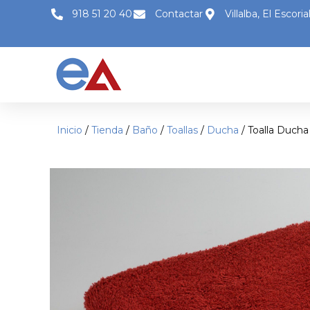
918 51 20 40
Contactar
Villalba, El Escori
Inicio
/
Tienda
/
Baño
/
Toallas
/
Ducha
/ Toalla Ducha
2x1