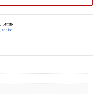
ro10519
a
,
Toallas
1