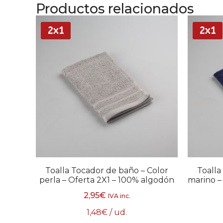
Productos relacionados
2x1
2x1
Toalla Tocador de baño – Color
Toalla
perla – Oferta 2X1 – 100% algodón
marino –
2,95
€
IVA inc.
1,48
€
/ ud.