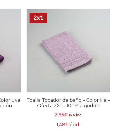
2x1
Color uva
Toalla Tocador de baño – Color lila –
godón
Oferta 2X1 – 100% algodón
2,95
€
IVA inc.
1,48
€
/ ud.