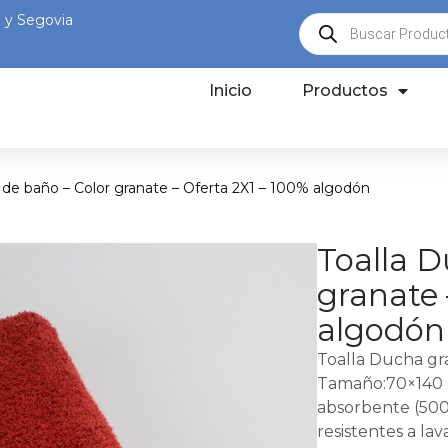
al y Segovia
Inicio
Productos
 de baño – Color granate – Oferta 2X1 – 100% algodón
Toalla D
granate 
algodón
Toalla Ducha gr
Tamaño:70×140 c
absorbente (500g
resistentes a la