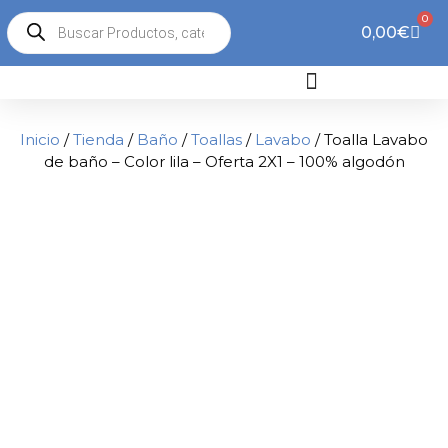
0
0,00
€
Inicio
/
Tienda
/
Baño
/
Toallas
/
Lavabo
/ Toalla Lavabo
de baño – Color lila – Oferta 2X1 – 100% algodón
2x1