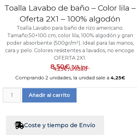
Toalla Lavabo de baño – Color lila –
Oferta 2X1 – 100% algodón
Toalla Lavabo para baño de rizo americano.
Tamaño:50×100 cm, color lila, 100% algodón y gran
poder absorbente (500gr/m²). Ideal para las manos,
cara y pelo. Colores resistentes a lavados, no encoge.
OFERTA 2X1.
8,50
€
IVA inc.
4,25
€
/unidad
Comprando 2 unidades, la unidad sale a
4,25€
Añadir al carrito
Coste y tiempo de Envío