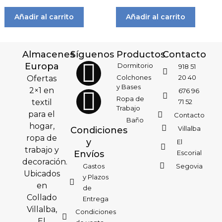
Añadir al carrito
Añadir al carrito
Almacenes
Síguenos
Productos
Contacto
Europa
Dormitorio
918 51
Colchones
20 40
Ofertas
y Bases
2×1 en
676 96
Ropa de
textil
71 52
Trabajo
para el
Contacto
Baño
hogar,
Villalba
Condiciones
ropa de
y
El
trabajo y
Envíos
Escorial
decoración.
Gastos
Segovia
Ubicados
y Plazos
en
de
Collado
Entrega
Villalba,
Condiciones
El