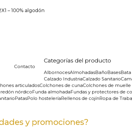
 2X1 – 100% algodón
Categorías del producto
Contacto
Albornoces
Almohadas
Baño
Bases
Bata 
Calzado Industria
Calzado Sanitario
Cam
hones articulados
Colchones de cuna
Colchones de muelle
redón nórdico
Funda almohada
Fundas y protectores de c
nitario
Patas
Polo hostelería
Rellenos de cojín
Ropa de Traba
vedades y promociones?