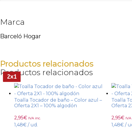
Marca
Barceló Hogar
Productos relacionados
Productos relacionados
2x1
2x1
2x1
2x1
Toalla Tocador de baño – Color azul –
Toalla T
Oferta 2X1 – 100% algodón
Oferta 2
2,95
€
2,95
€
IVA inc.
IVA 
1,48
€
/ ud.
1,48
€
/ u