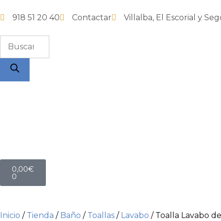
918 51 20 40
Contactar
Villalba, El Escorial y Seg
0,00
€
0
Inicio
/
Tienda
/
Baño
/
Toallas
/
Lavabo
/ Toalla Lavabo d