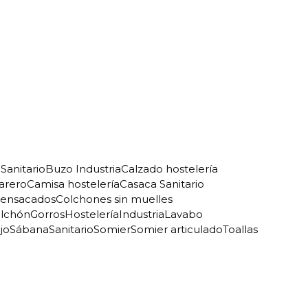
Sanitario
Buzo Industria
Calzado hostelería
arero
Camisa hostelería
Casaca Sanitario
 ensacados
Colchones sin muelles
olchón
Gorros
Hostelería
Industria
Lavabo
jo
Sábana
Sanitario
Somier
Somier articulado
Toallas