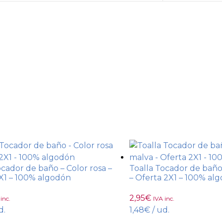
ocador de baño – Color rosa –
Toalla Tocador de baño
X1 – 100% algodón
– Oferta 2X1 – 100% al
2,95
€
inc.
IVA inc.
d.
1,48
€
/ ud.