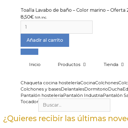
Toalla Lavabo de baño – Color marino – Oferta
8,50
€
IVA inc.
Añadir al carrito
Inicio
Productos
Tienda
Chaqueta cocina hostelería
Cocina
Colchones
Colc
Colchones y bases
Delantales
Dormitorio
Ducha
Ed
Pantalón hostelería
Pantalón Industria
Pantalón Sa
Tocador
¿Quieres recibir las últimas no