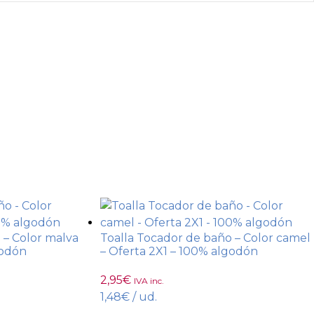
 – Color malva
Toalla Tocador de baño – Color camel
godón
– Oferta 2X1 – 100% algodón
2,95
€
IVA inc.
1,48
€
/ ud.