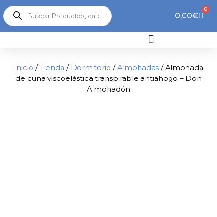
0
0,00
€
Inicio
/
Tienda
/
Dormitorio
/
Almohadas
/ Almohada
de cuna viscoelástica transpirable antiahogo – Don
Almohadón