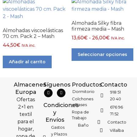
Almohada Silky fibra
firmeza media – Mash
Almohadas viscoelásticas
70 cm. Pack 2 – Mash
13,60
€
-
26,00
€
IVA inc.
44,50
€
IVA inc.
Seleccionar opciones
Añadir al carrito
Almacenes
Síguenos
Productos
Contacto
Europa
Dormitorio
918 51
Colchones
20 40
Ofertas
Condiciones
y Bases
2×1 en
676 96
y
Ropa de
textil
71 52
Trabajo
Envíos
para el
Contacto
Baño
Gastos
hogar,
Villalba
y Plazos
ropa de