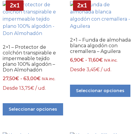
2x1
2x1
2×1 – Funda de almohada
blanca algodón con
2×1 – Protector de
cremallera – Aguilera
colchón transpirable e
impermeable tejido
6,90
€
-
11,60
€
IVA inc.
plano 100% algodón –
Desde
3,45
€
/ ud.
Don Almohadón
27,50
€
-
63,00
€
IVA inc.
Desde
13,75
€
/ ud.
Seleccionar opciones
Seleccionar opciones