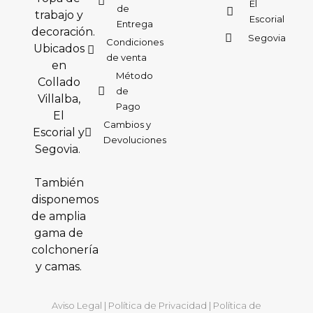
El
de
trabajo y
Escorial
Entrega
decoración.
Segovia
Condiciones
Ubicados
de venta
en
Método
Collado
de
Villalba,
Pago
El
Cambios y
Escorial y
Devoluciones
Segovia.
También
disponemos
de amplia
gama de
colchonería
y camas.
Aviso Legal
|
Política de Privacidad
|
Política de